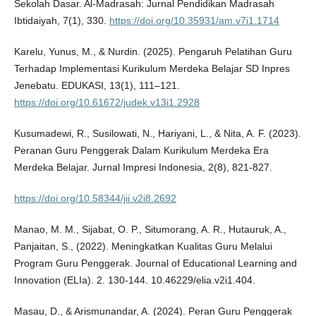
Sekolah Dasar. Al-Madrasah: Jurnal Pendidikan Madrasah
Ibtidaiyah, 7(1), 330.
https://doi.org/10.35931/am.v7i1.1714
Karelu, Yunus, M., & Nurdin. (2025). Pengaruh Pelatihan Guru
Terhadap Implementasi Kurikulum Merdeka Belajar SD Inpres
Jenebatu. EDUKASI, 13(1), 111–121.
https://doi.org/10.61672/judek.v13i1.2928
Kusumadewi, R., Susilowati, N., Hariyani, L., & Nita, A. F. (2023).
Peranan Guru Penggerak Dalam Kurikulum Merdeka Era
Merdeka Belajar. Jurnal Impresi Indonesia, 2(8), 821-827.
https://doi.org/10.58344/jii.v2i8.2692
Manao, M. M., Sijabat, O. P., Situmorang, A. R., Hutauruk, A.,
Panjaitan, S., (2022). Meningkatkan Kualitas Guru Melalui
Program Guru Penggerak. Journal of Educational Learning and
Innovation (ELIa). 2. 130-144. 10.46229/elia.v2i1.404.
Masau, D., & Arismunandar, A. (2024). Peran Guru Penggerak