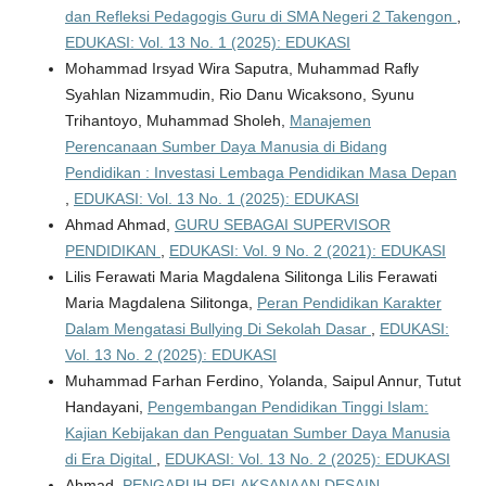
dan Refleksi Pedagogis Guru di SMA Negeri 2 Takengon
,
EDUKASI: Vol. 13 No. 1 (2025): EDUKASI
Mohammad Irsyad Wira Saputra, Muhammad Rafly
Syahlan Nizammudin, Rio Danu Wicaksono, Syunu
Trihantoyo, Muhammad Sholeh,
Manajemen
Perencanaan Sumber Daya Manusia di Bidang
Pendidikan : Investasi Lembaga Pendidikan Masa Depan
,
EDUKASI: Vol. 13 No. 1 (2025): EDUKASI
Ahmad Ahmad,
GURU SEBAGAI SUPERVISOR
PENDIDIKAN
,
EDUKASI: Vol. 9 No. 2 (2021): EDUKASI
Lilis Ferawati Maria Magdalena Silitonga Lilis Ferawati
Maria Magdalena Silitonga,
Peran Pendidikan Karakter
Dalam Mengatasi Bullying Di Sekolah Dasar
,
EDUKASI:
Vol. 13 No. 2 (2025): EDUKASI
Muhammad Farhan Ferdino, Yolanda, Saipul Annur, Tutut
Handayani,
Pengembangan Pendidikan Tinggi Islam:
Kajian Kebijakan dan Penguatan Sumber Daya Manusia
di Era Digital
,
EDUKASI: Vol. 13 No. 2 (2025): EDUKASI
Ahmad,
PENGARUH PELAKSANAAN DESAIN