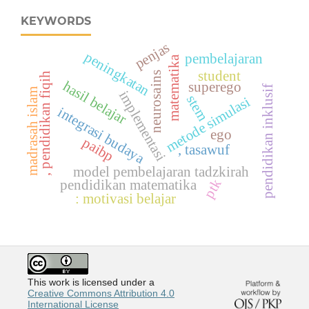
KEYWORDS
penjas
peningkatan
pembelajaran
matematika
student
neurosains
, pendidikan fiqih
hasil belajar
superego
pendidikan inklusif
madrasah islam
implementasi
stem
metode simulasi
integrasi budaya
ego
paibp
, tasawuf
model pembelajaran tadzkirah
ptk
pendidikan matematika
: motivasi belajar
This work is licensed under a
Creative Commons Attribution 4.0
International License