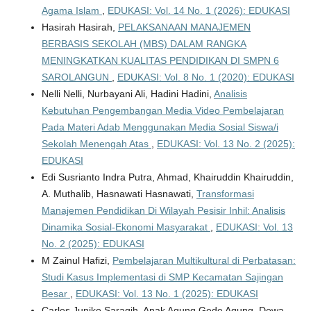
Agama Islam
,
EDUKASI: Vol. 14 No. 1 (2026): EDUKASI
Hasirah Hasirah,
PELAKSANAAN MANAJEMEN
BERBASIS SEKOLAH (MBS) DALAM RANGKA
MENINGKATKAN KUALITAS PENDIDIKAN DI SMPN 6
SAROLANGUN
,
EDUKASI: Vol. 8 No. 1 (2020): EDUKASI
Nelli Nelli, Nurbayani Ali, Hadini Hadini,
Analisis
Kebutuhan Pengembangan Media Video Pembelajaran
Pada Materi Adab Menggunakan Media Sosial Siswa/i
Sekolah Menengah Atas
,
EDUKASI: Vol. 13 No. 2 (2025):
EDUKASI
Edi Susrianto Indra Putra, Ahmad, Khairuddin Khairuddin,
A. Muthalib, Hasnawati Hasnawati,
Transformasi
Manajemen Pendidikan Di Wilayah Pesisir Inhil: Analisis
Dinamika Sosial-Ekonomi Masyarakat
,
EDUKASI: Vol. 13
No. 2 (2025): EDUKASI
M Zainul Hafizi,
Pembelajaran Multikultural di Perbatasan:
Studi Kasus Implementasi di SMP Kecamatan Sajingan
Besar
,
EDUKASI: Vol. 13 No. 1 (2025): EDUKASI
Carles Juniko Saragih, Anak Agung Gede Agung, Dewa