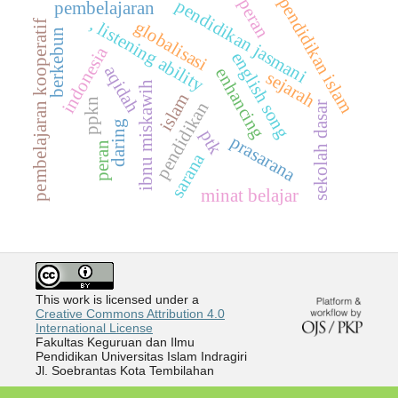
pendidikan islam
peran
pendidikan jasmani
pembelajaran
, listening ability
globalisasi
pembelajaran kooperatif
berkebun
indonesia
english song
aqidah
enhancing
sejarah
ibnu miskawih
islam
ppkn
pendidikan
sekolah dasar
daring
ptk
prasarana
peran
sarana
minat belajar
This work is licensed under a
Creative Commons Attribution 4.0
International License
Fakultas Keguruan dan Ilmu
Pendidikan Universitas Islam Indragiri
Jl. Soebrantas Kota Tembilahan