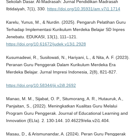
Sekolah Dasar. Al-Madrasah: Jurnal Pendidikan Madrasah
Ibtidaiyah, 7(1), 330.
https://doi.org/10.35931/am.v7i1.1714
Karelu, Yunus, M., & Nurdin. (2025). Pengaruh Pelatihan Guru
Terhadap Implementasi Kurikulum Merdeka Belajar SD Inpres
Jenebatu. EDUKASI, 13(1), 111–121.
https://doi.org/10.61672/judek.v13i1.2928
Kusumadewi, R., Susilowati, N., Hariyani, L., & Nita, A. F. (2023).
Peranan Guru Penggerak Dalam Kurikulum Merdeka Era
Merdeka Belajar. Jurnal Impresi Indonesia, 2(8), 821-827.
https://doi.org/10.58344/jii.v2i8.2692
Manao, M. M., Sijabat, O. P., Situmorang, A. R., Hutauruk, A.,
Panjaitan, S., (2022). Meningkatkan Kualitas Guru Melalui
Program Guru Penggerak. Journal of Educational Learning and
Innovation (ELIa). 2. 130-144. 10.46229/elia.v2i1.404.
Masau, D., & Arismunandar, A. (2024). Peran Guru Penggerak